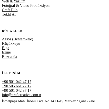
Web & Yazılım
Fotoğraf & Video Prodüksiyon
Craft Hub
Teklif Al
BÖLGELER
Assos (Behramkale)
Küçükkuyu
Biga
Ezine
Bozcaada
İLETIŞIM
+90 501 042 47 17
+90 505 661 27 17
+90 501 042 37 17
info@craftcreative.com.tr
İsmetpaşa Mah. İnönü Cad. No:141 6/B, Merkez / Çanakkale