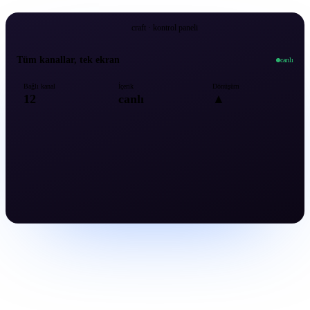
craft · kontrol paneli
Tüm kanallar, tek ekran
canlı
Bağlı kanal
İçerik
Dönüşüm
12
canlı
▲