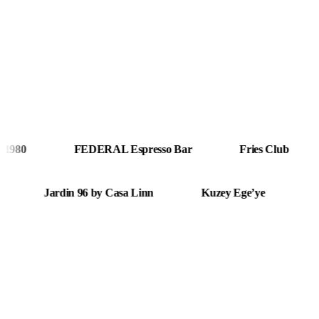
FEDERAL Espresso Bar
Fries Club
Hango
staurant
Jardin 96 by Casa Linn
Kuzey Ege’ye